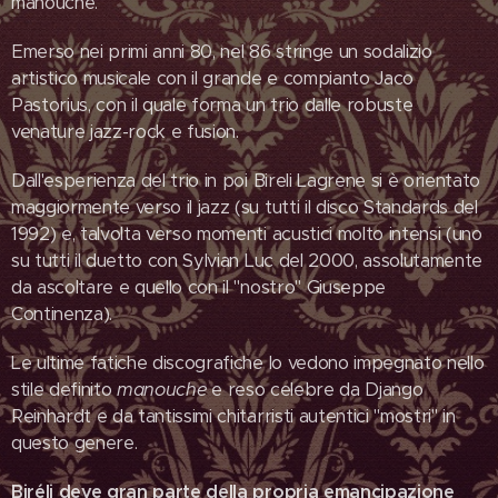
manouche.
Emerso nei primi anni 80, nel 86 stringe un sodalizio
artistico musicale con il grande e compianto Jaco
Pastorius, con il quale forma un trio dalle robuste
venature jazz-rock e fusion.
Dall'esperienza del trio in poi Bireli Lagrene si è orientato
maggiormente verso il jazz (su tutti il disco Standards del
1992) e, talvolta verso momenti acustici molto intensi (uno
su tutti il duetto con Sylvian Luc del 2000, assolutamente
da ascoltare e quello con il "nostro" Giuseppe
Continenza).
Le ultime fatiche discografiche lo vedono impegnato nello
stile definito
manouche
e reso celebre da Django
Reinhardt e da tantissimi chitarristi autentici "mostri" in
questo genere.
Biréli deve gran parte della propria emancipazione