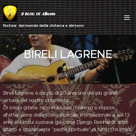
Alberto
Il BLOG DI
Notizie dal mondo della chitarra e dintorni
BIRELI LAGRENE
16.04.2017
Bireli Lagrene è da più di 20 anni uno dei più grandi
virtuosi del nostro strumento.
Di origini gitane, nato in Alsazia (Francia) si impose
all'attenzione della scena musicale internazionale a soli 13
anni, età in cui suonava già come Django Reinhardt, altro
gitano e sicuramente "padre spirituale" di tutti i chitarristi