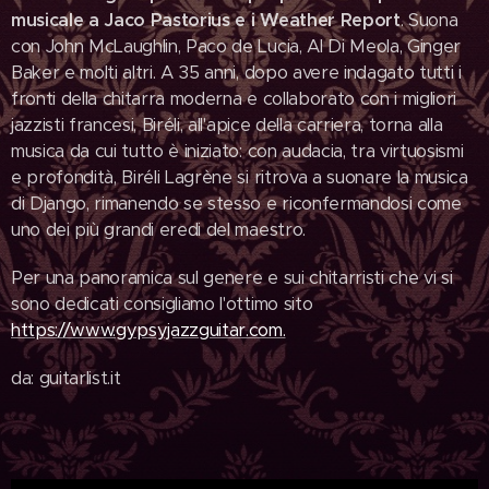
musicale a Jaco Pastorius e i Weather Report
. Suona
con John McLaughlin, Paco de Lucia, Al Di Meola, Ginger
Baker e molti altri. A 35 anni, dopo avere indagato tutti i
fronti della chitarra moderna e collaborato con i migliori
jazzisti francesi, Biréli, all'apice della carriera, torna alla
musica da cui tutto è iniziato: con audacia, tra virtuosismi
e profondità, Biréli Lagrène si ritrova a suonare la musica
di Django, rimanendo se stesso e riconfermandosi come
uno dei più grandi eredi del maestro.
Per una panoramica sul genere e sui chitarristi che vi si
sono dedicati consigliamo l'ottimo sito
https://www.gypsyjazzguitar.com.
da: guitarlist.it