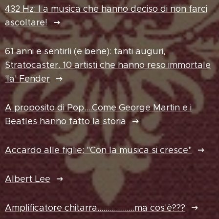
432 Hz: l a musica che hanno deciso di non farci
ascoltare!
61 anni e sentirli (e bene): tanti auguri,
Stratocaster. 10 artisti che hanno reso immortale
'la' Fender
A proposito di Pop....Come George Martin e i
Beatles hanno fatto la storia
Accardo alle figlie: "Con la musica si cresce"
Albert Lee
Amplificatore chitarra...................ma cos'è???