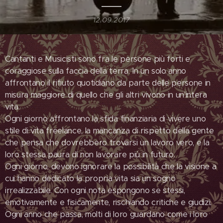
12.09.2017
Cantanti e Musicisti sono fra le persone più forti e
coraggiose sulla faccia della terra. In un solo anno
affrontano il rifiuto quotidiano da parte delle persone in
misura maggiore di quello che gli altri vivono in un'intera
vita.
Ogni giorno affrontano la sfida finanziaria di vivere uno
stile di vita freelance, la mancanza di rispetto della gente
che pensa che dovrebbero trovarsi un lavoro vero, e la
loro stessa paura di non lavorare più in futuro.
Ogni giorno, devono ignorare la possibilità che la visione a
cui hanno dedicato la propria vita sia un sogno
irrealizzabile. Con ogni nota espongono se stessi,
emotivamente e fisicamente, rischiando critiche e giudizi.
Ogni anno che passa, molti di loro guardano come i loro