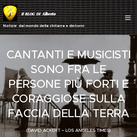
Alberto
Il BLOG DI
Notizie dal mondo della chitarra e dintorni
CANTANTI E MUSICISTI
SONO FRA LE
PERSONE PIÙ FORTI E
CORAGGIOSE SULLA
FACCIA DELLA TERRA
(DAVID ACKERT – LOS ANGELES TIMES)