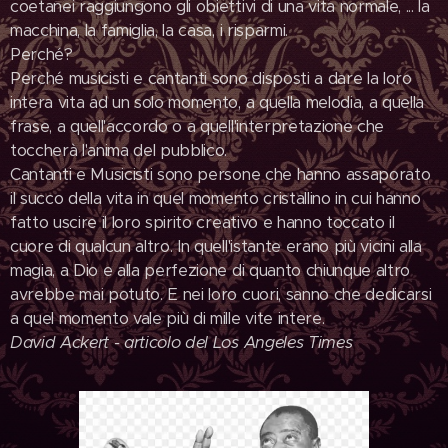
coetanei raggiungono gli obiettivi di una vita normale, ... la
macchina, la famiglia, la casa, i risparmi.
Perché?
Perché musicisti e cantanti sono disposti a dare la loro
intera vita ad un solo momento, a quella melodia, a quella
frase, a quell'accordo o a quell'interpretazione che
toccherà l'anima del pubblico.
Cantanti e Musicisti sono persone che hanno assaporato
il succo della vita in quel momento cristallino in cui hanno
fatto uscire il loro spirito creativo e hanno toccato il
cuore di qualcun altro. In quell'istante erano più vicini alla
magia, a Dio e alla perfezione di quanto chiunque altro
avrebbe mai potuto. E nei loro cuori, sanno che dedicarsi
a quel momento vale più di mille vite intere.
David Ackert - articolo del Los Angeles Times