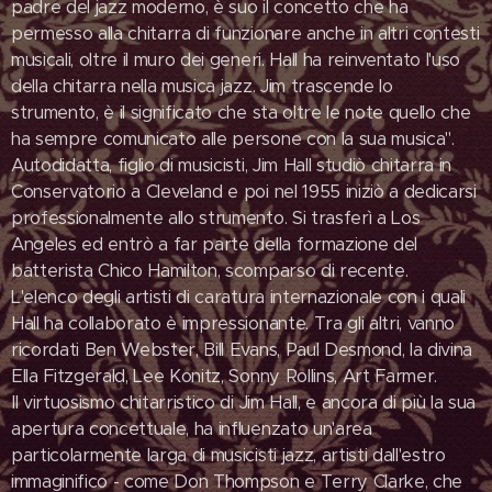
padre del jazz moderno, è suo il concetto che ha
permesso alla chitarra di funzionare anche in altri contesti
musicali, oltre il muro dei generi. Hall ha reinventato l'uso
della chitarra nella musica jazz. Jim trascende lo
strumento, è il significato che sta oltre le note quello che
ha sempre comunicato alle persone con la sua musica".
Autodidatta, figlio di musicisti, Jim Hall studiò chitarra in
Conservatorio a Cleveland e poi nel 1955 iniziò a dedicarsi
professionalmente allo strumento. Si trasferì a Los
Angeles ed entrò a far parte della formazione del
batterista Chico Hamilton, scomparso di recente.
L'elenco degli artisti di caratura internazionale con i quali
Hall ha collaborato è impressionante. Tra gli altri, vanno
ricordati Ben Webster, Bill Evans, Paul Desmond, la divina
Ella Fitzgerald, Lee Konitz, Sonny Rollins, Art Farmer.
Il virtuosismo chitarristico di Jim Hall, e ancora di più la sua
apertura concettuale, ha influenzato un'area
particolarmente larga di musicisti jazz, artisti dall'estro
immaginifico - come Don Thompson e Terry Clarke, che