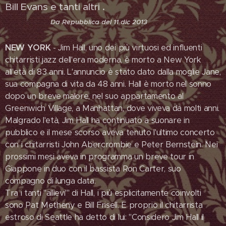
Bill Evans e tanti altri .
Da Repubblica del 11 dic 2013
NEW YORK
- Jim Hall, uno dei più virtuosi ed influenti
chitarristi jazz dell'era moderna, è morto a New York
all'età di 83 anni. L'annuncio è stato dato dalla moglie Jane,
sua compagna di vita da 48 anni. Hall è morto nel sonno
dopo un breve malore, nel suo appartamento al
Greenwich Village, a Manhattan, dove viveva da molti anni.
Malgrado l'età, Jim Hall ha continuato a suonare in
pubblico e il mese scorso aveva tenuto l'ultimo concerto
con i chitarristi John Abercrombie e Peter Bernstein. Nei
prossimi mesi aveva in programma un breve tour in
Giappone in duo con il bassista Ron Carter, suo
compagno di lunga data.
Tra i tanti "allievi"' di Hall, i più esplicitamente coinvolti
sono Pat Metheny e Bill Frisell. E proprio il chitarrista
estroso di Seattle ha detto di lui: "Considero Jim Hall il