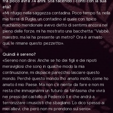
fra poco avrà 74 anni. Sta facendo i conti con la sua
età?
«Mi rifugio nella saggezza contadina. Poco tempo fa, nella
mia terra di Puglia, un contadino al quale con tipico
machismo meridionale avevo detto di sentirmi ancora nel
pieno delle forze, mi ha mostrato una bacchetta: "Vabbè,
maestro, ma lei ha presente un metro? Ora è arrivato
qua, le rimane questo pezzetto».
Quindi è sereno?
«Sereno non direi. Anche se ho dei figli e dei nipoti
meravigliosi che sono in qualche modo la mia
continuazione, mi dispiace parecchio lasciare questo
mondo. Perché questo mondo l'ho amato molto, come ho
amato il mio Paese. Ma non c'è niente da fare e non mi
resta che immaginarmi un futuro da fantasma che vivrà
nei pressi del castello di Federico II e che andrà a
terrorizzare i musicisti che sbagliano. Lo dico spesso ai
miei allievi, che però non mi prendono sul serio».