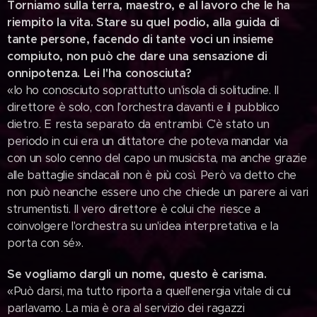
Torniamo sulla terra, maestro, e al lavoro che le ha
riempito la vita. Stare su quel podio, alla guida di
tante persone, facendo di tante voci un insieme
compiuto, non può che dare una sensazione di
onnipotenza. Lei l'ha conosciuta?
«Io ho conosciuto soprattutto un'isola di solitudine. Il
direttore è solo, con l'orchestra davanti e il pubblico
dietro. E resta separato da entrambi. C'è stato un
periodo in cui era un dittatore che poteva mandar via
con un solo cenno del capo un musicista, ma anche grazie
alle battaglie sindacali non è più così. Però va detto che
non può neanche essere uno che chiede un parere ai vari
strumentisti. Il vero direttore è colui che riesce a
coinvolgere l'orchestra su un'idea interpretativa e la
porta con sé».
Se vogliamo dargli un nome, questo è carisma.
«Può darsi, ma tutto riporta a quell'energia vitale di cui
parlavamo. La mia è ora al servizio dei ragazzi