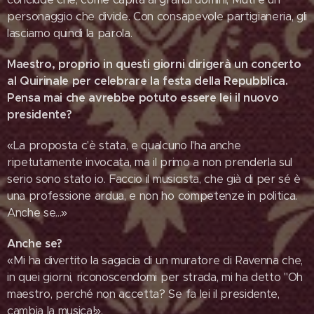
personaggio che divide. Con consapevole partigianeria, gli
lasciamo quindi la parola.
Maestro, proprio in questi giorni dirigerà un concerto
al Quirinale per celebrare la festa della Repubblica.
Pensa mai che avrebbe potuto essere lei il nuovo
presidente?
«La proposta c'è stata, e qualcuno l'ha anche
ripetutamente invocata, ma il primo a non prenderla sul
serio sono stato io. Faccio il musicista, che già di per sé è
una professione ardua, e non ho competenze in politica.
Anche se...»
Anche se?
«Mi ha divertito la sagacia di un muratore di Ravenna che,
in quei giorni, riconoscendomi per strada, mi ha detto "Oh
maestro, perché non accetta? Se fa lei il presidente,
cambia la musica!».