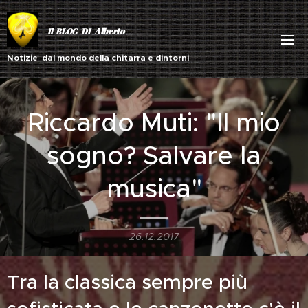
Alberto
Il BLOG DI
Notizie dal mondo della chitarra e dintorni
Riccardo Muti: "Il mio
sogno? Salvare la
musica"
26.12.2017
Tra la classica sempre più