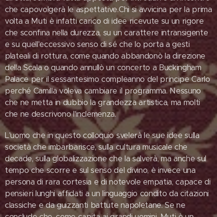
che capovolgerà le aspettative.Chi si avvicina per la prima
volta a Muti è infatti carico di idee ricevute su un rigore
che sconfina nella durezza, su un carattere intransigente
e su quell'eccessivo senso di sé che lo porta a gesti
plateali di rottura, come quando abbandonò la direzione
della Scala o quando annullò un concerto a Buckingham
Palace per il sessantesimo compleanno del principe Carlo
perché Camilla voleva cambiare il programma. Nessuno
che ne metta in dubbio la grandezza artistica, ma molti
che ne descrivono l'inclemenza.
L'uomo che in questo colloquio svelerà le sue idee sulla
società che imbarbarisce, sulla cultura musicale che
decade, sulla globalizzazione che la salverà, ma anche sul
tempo che scorre e sul senso del divino, è invece una
persona di rara cortesia e di notevole empatia, capace di
pensieri lunghi affidati a un linguaggio condito da citazioni
classiche e da guizzanti battute napoletane. Se ne
conclude che, come capita ai grandi uomini, Muti è un