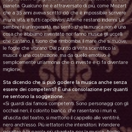
pianeta. Qualcuno ne è attraversato di più, come Mozart
che a 35 anni aveva scritto ciò che è impossibile scrivere
in una vita, e tutti capolavori. Altri ne restano indenni. Le
sembrerà un'ingenuità, ma sento che la musica non è una
cosa che abbiamo inventato noi: fanno musica gli uccelli
che cantano, il tuono che rimbomba, il mare che si muove,
le foglie che vibrano. Dal punto di vista scientifico la
musica è una costruzione, ma da quello emotivo è
semplicemente un'armonia che ci investe e ci fa diventare
migliori».
Sta dicendo che si può godere la musica anche senza
essere dei competenti? È una consolazione per quanti
ne sentono la soggezione.
«Si guardi dai famosi competenti. Sono personaggi con gli
occhiali neri, il colorito bianco, che rasentano i muri e,
all'uscita del teatro, si mettono il cappello alle ventitré,
nero anch'esso. Più iettatori che intenditori. Intendere
peraltro è la parola più sbagliata per la musica. Anche