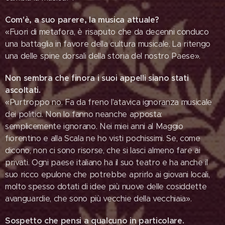
Com'è, a suo parere, la musica attuale?
«Fuori di metafora, è risaputo che da decenni conduco
una battaglia in favore della cultura musicale. La ritengo
una delle spine dorsali della storia del nostro Paese».
Non sembra che finora i suoi appelli siano stati
ascoltati.
«Purtroppo no. Fa da freno l'atavica ignoranza musicale
dei politici. Non lo fanno neanche apposta:
semplicemente ignorano. Nei miei anni al Maggio
fiorentino e alla Scala ne ho visti pochissimi. Se, come
dicono, non ci sono risorse, che si lasci almeno fare ai
privati. Ogni paese italiano ha il suo teatro e ha anche il
suo ricco epulone che potrebbe aprirlo ai giovani locali,
molto spesso dotati di idee più nuove delle cosiddette
avanguardie, che sono più vecchie della vecchiaia».
Sospetto che pensi a qualcuno in particolare.