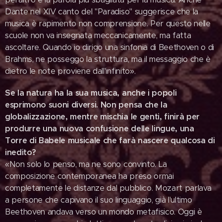
Dante nel XIV canto del "Paradiso" suggerisce che la
musica è rapimento non comprensione. Per questo nelle
scuole non va insegnata meccanicamente, ma fatta
ascoltare. Quando io dirigo una sinfonia di Beethoven o di
Brahms, ne posseggo la struttura, ma il messaggio che è
dietro le note proviene dall'infinito».
Se la natura ha la sua musica, anche i popoli
esprimono suoni diversi. Non pensa che la
globalizzazione, mentre mischia le genti, finirà per
produrre una nuova confusione delle lingue, una
Torre di Babele musicale che farà nascere qualcosa di
inedito?
«Non solo lo penso, ma ne sono convinto. La
composizione contemporanea ha preso ormai
completamente le distanze dal pubblico. Mozart parlava
a persone che capivano il suo linguaggio, già l'ultimo
Beethoven andava verso un mondo metafisico. Oggi è