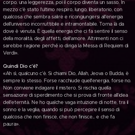
corpo, una leggerezza, poi il corpo diventa un sasso. In
mezzo c'è stato l'ultimo respiro, lungo, liberatorio, con
qualcosa che sembra salire e ricongiungersi all'energia
dell'universo incorruttibile e intramontabile. Torna là da
dove è venuta. È quella energia che ci fa sentire il senso
della moralità, degli affetti, dell'amore. Altrimenti non ci
sarebbe ragione perché io diriga la Messa di Requiem di
Verdi».
Quindi Dio c'è?
«Ah sì, qualcuno c'è. Si chiami Dio, Allah, Jeova o Budda, è
sempre lo stesso. Forse racchiude quell'energia, forse no.
Non conviene indagare il mistero. Si rischia quella
sensazione di sperdimento che si prova di fronte all'idea
dell'eternità. Ne ho qualche vaga intuizione di notte, tra il
sonno e la veglia, quando si può percepire il senso di
qualcosa che non finisce, che non finisce... e che fa
paura».