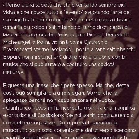
«Penso a una società che sta diventando sempre più
visiva e che riduce tutto a "evento" svuotando l'arte del
suo significato più profondo. Anche nella musica classica
ormai fa più colpo il saltimbanco di turno di chi cerca di
lavorare in profondità. Pianisti come Richter, Benedetti
Michelangeli o Pollini, violinisti come Ojstrach o
Francescatti stanno lasciando il posto a tanti saltimbanchi.
Eppure non mi stancherò di dire che è proprio con la
musica che si può aiutare a costruire una società
migliore».
È questa una frase che ripete spesso. Ma che, detta
così, può somigliare a uno slogan. Vorrei che la
spiegasse perché non cada ancora nel vuoto.
«Gianfranco Ravasi mi ha ricordato giorni fa una magnifica
esortazione di Cassiodoro: "Se noi uomini continueremo a
commettere ingiustizie, Dio ci punirà togliendoci la
musica". Ecco, io sono convinto che dall'universo scendano
raggi di suoni che girano in armonia e investono il nostro