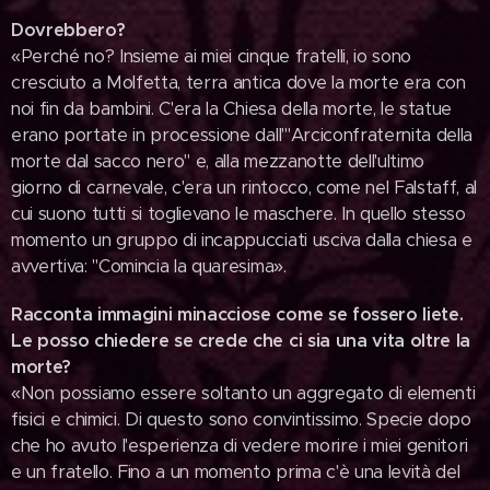
Dovrebbero?
«Perché no? Insieme ai miei cinque fratelli, io sono
cresciuto a Molfetta, terra antica dove la morte era con
noi fin da bambini. C'era la Chiesa della morte, le statue
erano portate in processione dall'"Arciconfraternita della
morte dal sacco nero" e, alla mezzanotte dell'ultimo
giorno di carnevale, c'era un rintocco, come nel Falstaff, al
cui suono tutti si toglievano le maschere. In quello stesso
momento un gruppo di incappucciati usciva dalla chiesa e
avvertiva: "Comincia la quaresima».
Racconta immagini minacciose come se fossero liete.
Le posso chiedere se crede che ci sia una vita oltre la
morte?
«Non possiamo essere soltanto un aggregato di elementi
fisici e chimici. Di questo sono convintissimo. Specie dopo
che ho avuto l'esperienza di vedere morire i miei genitori
e un fratello. Fino a un momento prima c'è una levità del