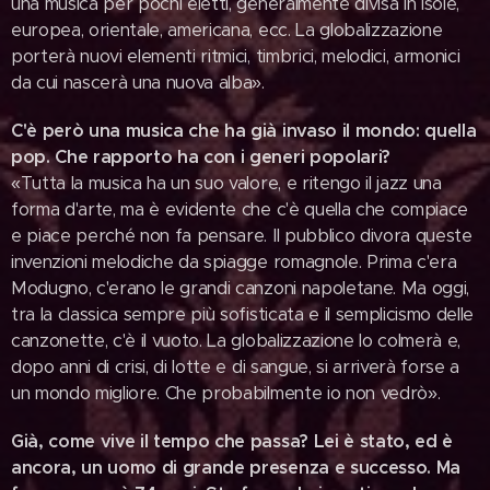
una musica per pochi eletti, generalmente divisa in isole,
europea, orientale, americana, ecc. La globalizzazione
porterà nuovi elementi ritmici, timbrici, melodici, armonici
da cui nascerà una nuova alba».
C'è però una musica che ha già invaso il mondo: quella
pop. Che rapporto ha con i generi popolari?
«Tutta la musica ha un suo valore, e ritengo il jazz una
forma d'arte, ma è evidente che c'è quella che compiace
e piace perché non fa pensare. Il pubblico divora queste
invenzioni melodiche da spiagge romagnole. Prima c'era
Modugno, c'erano le grandi canzoni napoletane. Ma oggi,
tra la classica sempre più sofisticata e il semplicismo delle
canzonette, c'è il vuoto. La globalizzazione lo colmerà e,
dopo anni di crisi, di lotte e di sangue, si arriverà forse a
un mondo migliore. Che probabilmente io non vedrò».
Già, come vive il tempo che passa? Lei è stato, ed è
ancora, un uomo di grande presenza e successo. Ma