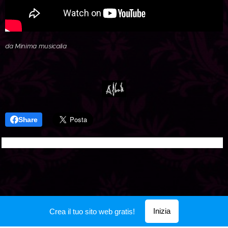
da Minima musicalia
Share
Inizia
Crea il tuo sito web gratis!
Creato con
Webnode