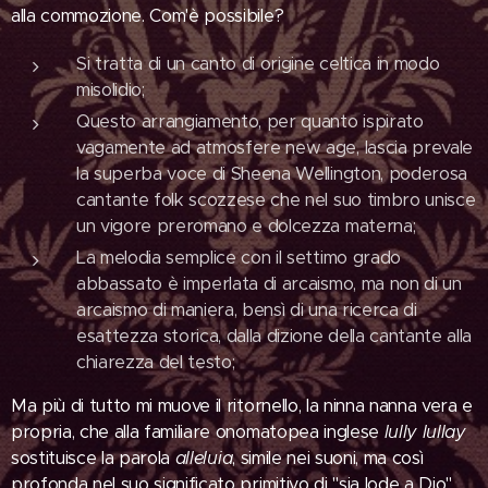
alla commozione. Com'è possibile?
Si tratta di un canto di origine celtica in modo
misolidio;
Questo arrangiamento, per quanto ispirato
vagamente ad atmosfere new age, lascia prevale
la superba voce di Sheena Wellington, poderosa
cantante folk scozzese che nel suo timbro unisce
un vigore preromano e dolcezza materna;
La melodia semplice con il settimo grado
abbassato è imperlata di arcaismo, ma non di un
arcaismo di maniera, bensì di una ricerca di
esattezza storica, dalla dizione della cantante alla
chiarezza del testo;
Ma più di tutto mi muove il ritornello, la ninna nanna vera e
propria, che alla familiare onomatopea inglese
lully lullay
sostituisce la parola
alleluia
, simile nei suoni, ma così
profonda nel suo significato primitivo di "sia lode a Dio"