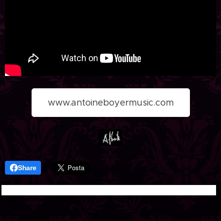
www.antoineboyermusic.com
Share