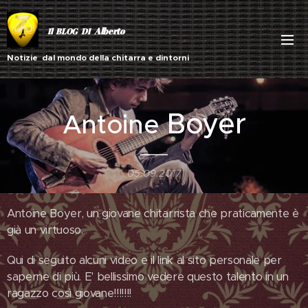
Alberto
Il BLOG DI
Notizie dal mondo della chitarra e dintorni
Boyer
Antoine
05.09.2017
Antoine Boyer, un giovane chitarrista che praticamente è
già un virtuoso.
Qui di seguito alcuni video e il link al sito personale per
saperne di più. E' bellissimo vedere questo talento in un
ragazzo così giovane!!!!!!!