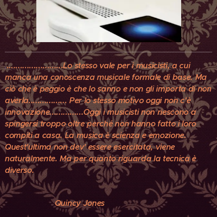
.
.........................Lo stesso vale per i musicisti, a cui
manca una conoscenza musicale formale di base. Ma
ciò che è peggio è che lo sanno e non gli importa di non
averla................. Per lo stesso motivo oggi non c'è
innovazione...............Oggi i musicisti non riescono a
spingersi troppo oltre perché non hanno fatto i loro
compiti a casa. La musica è scienza e emozione.
Quest'ultima non dev' essere esercitata, viene
naturalmente. Ma per quanto riguarda la tecnica è
diverso.
Quincy Jones