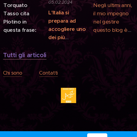
05.02.2024
Torquato
Negli ultimi anni,
L'Italia si
Tasso cita
il mio impegno
prepara ad
Plotino in
nel gestire
accogliere uno
questa frase:
questo blog è
dei più
stato
straordinari
altalenante e
talenti della
Tutti gli articoli
per questo mi
chitarra
scuso
moderna: Mike
sinceramente.
Chi sono
Contatti
Dawes.
Non ci sono
ragioni
particolari per
questo, è stato
semplicemente
così. Tuttavia, la
mia passione