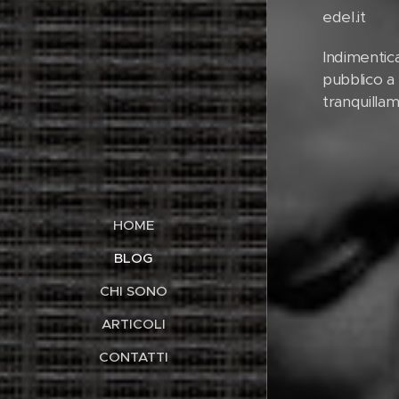
edel.it
Indimentica
pubblico a 
tranquillam
HOME
BLOG
CHI SONO
ARTICOLI
CONTATTI