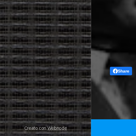
Share
Creato con
Webnode