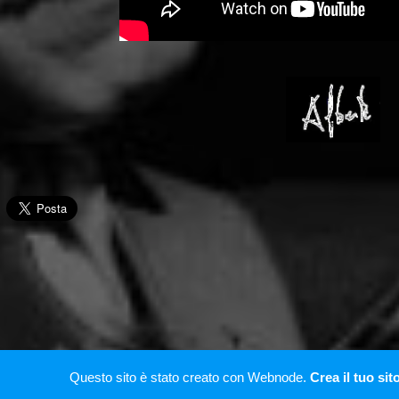
Questo sito è stato creato con Webnode.
Crea il tuo sit