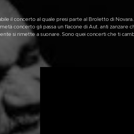
bile il concerto al quale presi parte al Broletto di Novara
metà concerto gli passa un flacone di Aut. anti zanzare c
ente si rimette a suonare. Sono quei concerti che ti cambia