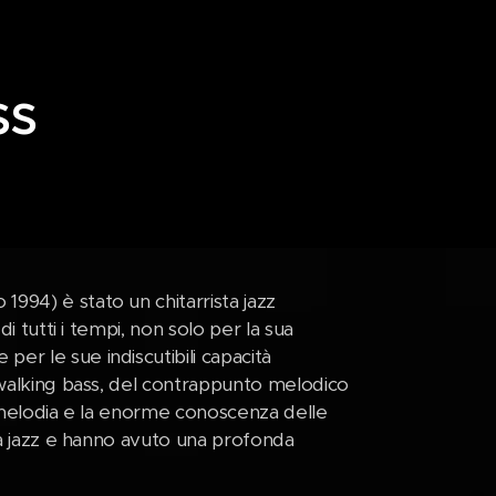
ss
994) è stato un chitarrista jazz
i tutti i tempi, non solo per la sua
er le sue indiscutibili capacità
l walking bass, del contrappunto melodico
i-melodia e la enorme conoscenza delle
rra jazz e hanno avuto una profonda