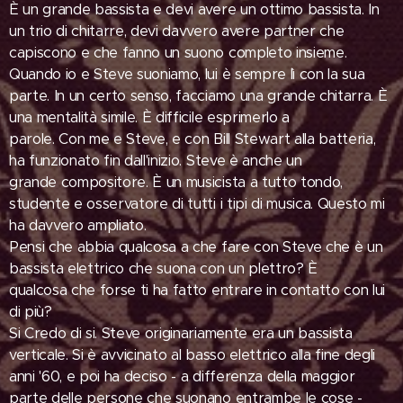
È un grande bassista e devi avere un ottimo bassista. In
un trio di chitarre, devi davvero avere partner che
capiscono e che fanno un suono completo insieme.
Quando io e Steve suoniamo, lui è sempre lì con la sua
parte. In un certo senso, facciamo una grande chitarra. È
una mentalità simile. È difficile esprimerlo a
parole. Con me e Steve, e con Bill Stewart alla batteria,
ha funzionato fin dall'inizio. Steve è anche un
grande compositore. È un musicista a tutto tondo,
studente e osservatore di tutti i tipi di musica. Questo mi
ha davvero ampliato.
Pensi che abbia qualcosa a che fare con Steve che è un
bassista elettrico che suona con un plettro? È
qualcosa che forse ti ha fatto entrare in contatto con lui
di più?
Si Credo di si. Steve originariamente era un bassista
verticale. Si è avvicinato al basso elettrico alla fine degli
anni '60, e poi ha deciso - a differenza della maggior
parte delle persone che suonano entrambe le cose -