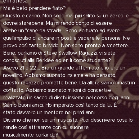
è in attesa.
Ma è bello prendere fiato?
Questo è carino. Non sono mai più salito su un aereo, e
dovrei starebene. Ma mi rendo conto di essere
anche un "cane da strada". Sono abituato ad avere
quell'impulso di andare in posti e vedere le persone. Ne
provo così tanto brivido. Non sono pronto a smettere.
Bene, parliamo di Steve Swallow. Ragazzi, vi siete
conosciuti alla Berklee ed eri lì come studente?
Avevo 21 o 22 ... Era un grande affermato e io ero un
novellino. Abbiamo suonato insieme e ha pensato,
questo ragazzo promette bene. Da allora siamo rimasti in
contatto. Abbiamo suonato milioni di concerti e
realizzato un sacco di dischi insieme nel corso degli anni.
Siamo buoni amici. Ho imparato così tanto da lui. È
stato davvero un mentore nei primi anni.
Diciamo che non sei un musicista. Puoi descrivere cosa lo
rende così attraente con cui suonare,
musicalmente parlando?