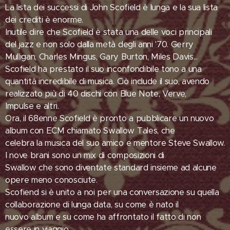
La lista dei successi di John Scofield è lunga e la sua lista
dei crediti è enorme.
Inutile dire che Scofield è stata una delle voci principali
del jazz e non solo dalla metà degli anni '70. Gerry
Mulligan, Charles Mingus, Gary Burton, Miles Davis...
Scofield ha prestato il suo inconfondibile tono a una
quantità incredibile di musica. Ciò include il suo, avendo
realizzato più di 40 dischi con Blue Note, Verve,
Impulse e altri.
Ora, il 68enne Scofield è pronto a pubblicare un nuovo
album con ECM chiamato Swallow Tales, che
celebra la musica del suo amico e mentore Steve Swallow.
I nove brani sono un mix di composizioni di
Swallow che sono diventate standard insieme ad alcune
opere meno conosciute.
Scofiend si è unito a noi per una conversazione su quella
collaborazione di lunga data, su come è nato il
nuovo album e su come ha affrontato il fatto di non
essere in viaggio.