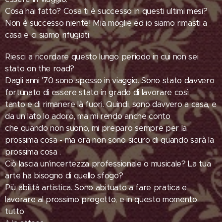
Cosa hai fatto? Cosa ti è successo in questi ultimi mesi?
Non è successo niente! Mia moglie ed io siamo rimasti a
casa e ci siamo rifugiati.
Riesci a ricordare questo lungo periodo in cui non sei
stato on the road?
Dagli anni '70 sono spesso in viaggio. Sono stato davvero
fortunato di essere stato in grado di lavorare così
tanto e di rimanere là fuori. Quindi, sono davvero a casa, e
da un lato lo adoro, ma mi rendo anche conto
che quando non suono, mi preparo sempre per la
prossima cosa - ma ora non sono sicuro di quando sarà la
prossima cosa .
Ciò lascia un'incertezza professionale o musicale? La tua
arte ha bisogno di quello sfogo?
Più abilità artistica. Sono abituato a fare pratica e
lavorare al prossimo progetto, e in questo momento
tutto