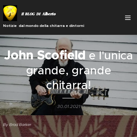
Alberto
Il BLOG DI
Notizie dal mondo della chitarra e dintorni
John Scofield
e l'unica
grande, grande
chitarra!
30.01.2021
By Brad Barker