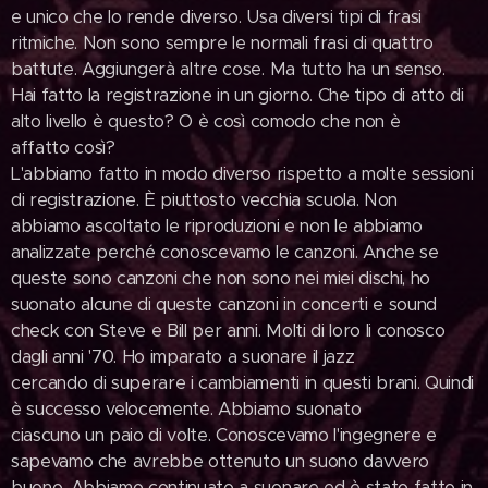
e unico che lo rende diverso. Usa diversi tipi di frasi
ritmiche. Non sono sempre le normali frasi di quattro
battute. Aggiungerà altre cose. Ma tutto ha un senso.
Hai fatto la registrazione in un giorno. Che tipo di atto di
alto livello è questo? O è così comodo che non è
affatto così?
L'abbiamo fatto in modo diverso rispetto a molte sessioni
di registrazione. È piuttosto vecchia scuola. Non
abbiamo ascoltato le riproduzioni e non le abbiamo
analizzate perché conoscevamo le canzoni. Anche se
queste sono canzoni che non sono nei miei dischi, ho
suonato alcune di queste canzoni in concerti e sound
check con Steve e Bill per anni. Molti di loro li conosco
dagli anni '70. Ho imparato a suonare il jazz
cercando di superare i cambiamenti in questi brani. Quindi
è successo velocemente. Abbiamo suonato
ciascuno un paio di volte. Conoscevamo l'ingegnere e
sapevamo che avrebbe ottenuto un suono davvero
buono. Abbiamo continuato a suonare ed è stato fatto in